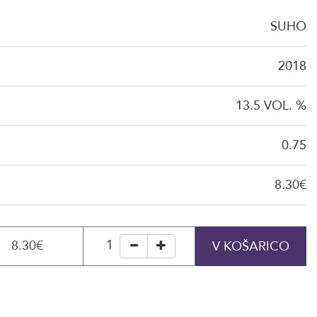
SUHO
2018
13.5 VOL. %
0.75
8.30€
1
8.30€
V KOŠARICO
minus
plus