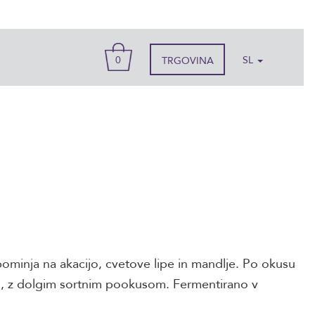
KOŠARICA
0
SL
TRGOVINA
ominja na akacijo, cvetove lipe in mandlje. Po okusu
o, z dolgim sortnim pookusom. Fermentirano v